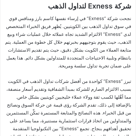
شركة Exness لتداول الذهب
نجحت شركة “Exness” في إرساء نفسها كاسم بارز ومنافس قوي
في سوق تداول الذهب بين الكويتيين. يُظهِر فريق الخبراء المتخصص
لدى “Exness” الالتزام الشديد تجاه عملائه خلال عمليات شراء وبيع
الذهب، حيث يقوم بتوجيههم بخبرتهم خلال كل خطوة من العملية. يتم
متابعة العملاء من الكويت بشكل دقيق، حيث يتم تقديم الاستشارات
بانتظام وتلبية الاحتياجات المتجددة للمتداولين بشكل دائم. هذا يعمل
على ضمان تجربة تداول سلسة ومريحة.
تبرز “Exness” كواحدة من أفضل شركات تداول الذهب في الكويت
بسبب الالتزام الصارم للشركة بمبدأ الشفافية وتقديم أسعار منصفة،
مما أهَّلها لكسب ثقة وولاء عملاء خليجيين كويتيين بشكل خاص.
بالإضافة إلى ذلك، تقدم الشركة رؤى قيمة عن حركة السوق ونصائح
من قبل الخبراء. هذه النصائح والمتابعة المستمرة تمكِّن المستثمرين
والمتداولين من اتخاذ قرارات استثمارية مستنيرة، مما يساعد على
تحقيق أهدافهم بنجاح. تجمع “Exness” بين التكنولوجيا المتقدمة