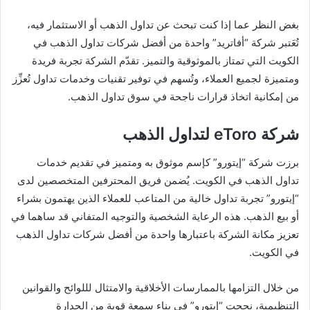
بغض النظر عما إذا كنت تبحث عن تداول الذهب أو الاستثمار فيه،
تُعَتبر شركة “أفاتريد” واحدة من أفضل شركات تداول الذهب في
الكويت التي تمتاز بالموثوقية والتميز. تقدّم الشركة تجربة فريدة
ومتميزة لجميع العملاء، وتُسهم في توفير تقنيات وخدمات تداول تُعزِّز
من إمكانية اتخاذ قرارات ناجحة في سوق تداول الذهب.
شركة eToro لتداول الذهب
برزت شركة “إيتورو” كإسم موثوق به ومتميز في تقديم خدمات
تداول الذهب في الكويت. يُضمن فريق المحترفين المتخصصين لدى
“إيتورو” تجربة تداول خالية من المتاعب للعملاء الذين يهتمون بشراء
أو بيع الذهب. هذه الرعاية الشخصية والتوجيه المتفاني قد ساهما في
تعزيز مكانة الشركة باعتبارها واحدة من أفضل شركات تداول الذهب
في الكويت.
من خلال التزامها بالممارسات الأخلاقية والامتثال لللوائح والقوانين
التنظيمية، نجحت “إيتورو” في بناء سمعة قوية من الجدارة