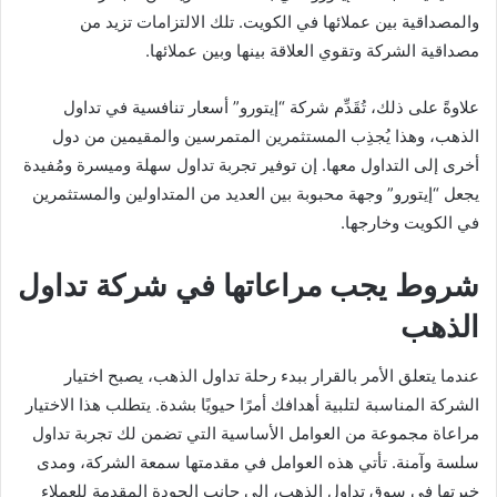
والمصداقية بين عملائها في الكويت. تلك الالتزامات تزيد من
مصداقية الشركة وتقوي العلاقة بينها وبين عملائها.
علاوةً على ذلك، تُقَدِّم شركة “إيتورو” أسعار تنافسية في تداول
الذهب، وهذا يُجذِب المستثمرين المتمرسين والمقيمين من دول
أخرى إلى التداول معها. إن توفير تجربة تداول سهلة وميسرة ومُفيدة
يجعل “إيتورو” وجهة محبوبة بين العديد من المتداولين والمستثمرين
في الكويت وخارجها.
شروط يجب مراعاتها في شركة تداول
الذهب
عندما يتعلق الأمر بالقرار ببدء رحلة تداول الذهب، يصبح اختيار
الشركة المناسبة لتلبية أهدافك أمرًا حيويًا بشدة. يتطلب هذا الاختيار
مراعاة مجموعة من العوامل الأساسية التي تضمن لك تجربة تداول
سلسة وآمنة. تأتي هذه العوامل في مقدمتها سمعة الشركة، ومدى
خبرتها في سوق تداول الذهب، إلى جانب الجودة المقدمة للعملاء