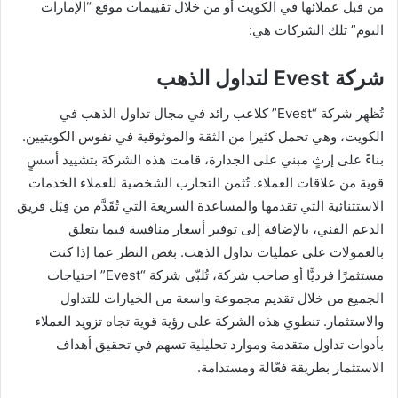
من قبل عملائها في الكويت أو من خلال تقييمات موقع “الإمارات
اليوم” تلك الشركات هي:
شركة Evest لتداول الذهب
تُظهِر شركة “Evest” كلاعب رائد في مجال تداول الذهب في
الكويت، وهي تحمل كثيرا من الثقة والموثوقية في نفوس الكويتيين.
بناءً على إرثٍ مبني على الجدارة، قامت هذه الشركة بتشييد أسسٍ
قوية من علاقات العملاء. تُثمن التجارب الشخصية للعملاء الخدمات
الاستثنائية التي تقدمها والمساعدة السريعة التي تُقَدَّم من قِبَل فريق
الدعم الفني، بالإضافة إلى توفير أسعار منافسة فيما يتعلق
بالعمولات على عمليات تداول الذهب. بغض النظر عما إذا كنت
مستثمرًا فرديًّا أو صاحب شركة، تُلبّي شركة “Evest” احتياجات
الجميع من خلال تقديم مجموعة واسعة من الخيارات للتداول
والاستثمار. تنطوي هذه الشركة على رؤية قوية تجاه تزويد العملاء
بأدوات تداول متقدمة وموارد تحليلية تسهم في تحقيق أهداف
الاستثمار بطريقة فعّالة ومستدامة.