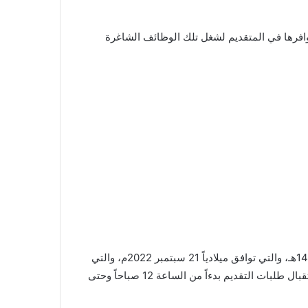
 وشروط محددة يجب توافرها في المتقديم لشغل تلك الوظائف الشاغرة
أعلنت وزارة التجارة عن استقبال طلبات التقديم في وظائف وزارة التجارة السعودية 1444 في الفترة التي تبدأ يوم 14 صفر 1444هـ، والتي توافق ميلادياً 21 سبتمبر 2022م، والتي
تنتهي يوم 28 صفر 1444هـ، وتكون مدة التقديم أربعة ايام متتالية ليتاح لجميع الأشخاص التقديم في الوظائف الشاغرة، ويتم استقبال طلبات التقديم بدءاً من الساعة 12 صباحاً وحتى