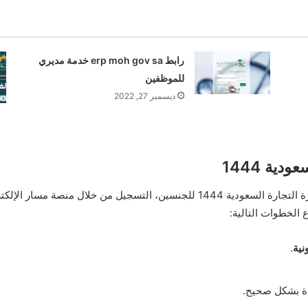
رابط erp moh gov sa خدمة مديري
للموظفين
ديسمبر 27, 2022
ية 1444
ويتاح للمواطنين الراغبين في التقديم على وظائف وزارة التجارة السعودية 1444 للجنسين
الخطوات التالية:
نية
.
ددة بشكل صحيح.