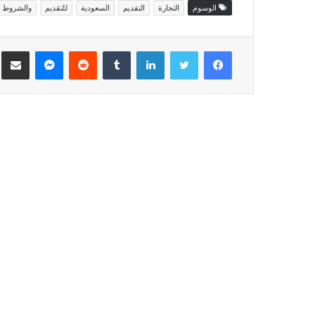
الوسوم
التجارة
التقديم
السعودية
للتقديم
والشروط
فيسبوك
تويتر
لينكدإن
ماسنجر
مش