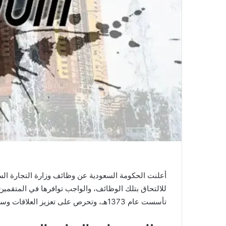
للالتحاق بتلك الوظائف، والواجب توافرها في المتقمين
تأسست عام 1373هـ، وتحرص على تعزيز العلاقات وسبل التعاون التجارية بالداخل والخارج.