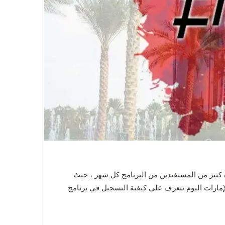
لوبة ٫ كم يتبقى لدعم السكن 1444 ، العد التنازلي الذي ينتظره كثير من المستفيدين من البرنامج كل شهر ، حيث
مارات اليوم نتعرف على كيفية التسجيل في برنامج