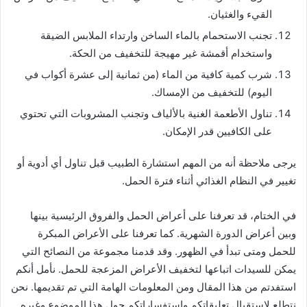
القيء والغثيان.
تجنب الاستحمام بالماء الساخن وارتداء الملابس الضيقة
واستخدام أقمشة غير مهيجة للتخفيف من الحكة.
شرب كمية كافية من الماء (من ثمانية إلى عشرة أكواب في
اليوم) للتخفيف من الإمساك.
تناول الأطعمة الغنية بالألياف وتجنب المشروبات التي تحتوي
على الكافيين قدر الإمكان.
يرجى ملاحظة أنه من المهم استشارة الطبيب قبل تناول أي أدوية أو
تغيير في النظام الغذائي أثناء فترة الحمل.
في الختام، قد تعرفنا على أعراض الحمل والفروق الرئيسية بينها
وبين أعراض الدورة الشهرية. كما تعرفنا على الأعراض المبكرة
للحمل ومتى تبدأ في الظهور. وقد قدمنا مجموعة من النصائح التي
يمكن للسيدات اتباعها لتخفيف الأعراض المزعجة للحمل. نأمل أنكم
استفدتم من هذا المقال ومن المعلومات الهامة التي تم تقديمها. نحن
نتطلع لاستقبال تعليقاتكم واستفساراتكم حول هذا الموضوع وغيره