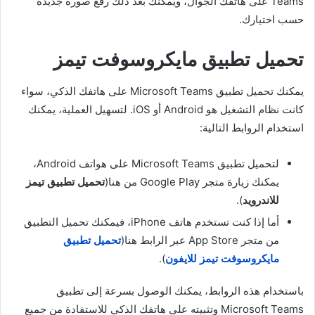
Teams على هاتفك الجوال، ويمكنك بعد ذلك رفع صورة جديدة
حسب اختيارك.
تحميل تطبيق مايكروسوفت تيمز
يمكنك تحميل تطبيق Microsoft Teams على هاتفك الذكي، سواء
كانت نظام التشغيل هو Android أو iOS. لتسهيل العملية، يمكنك
استخدام الروابط التالية:
لتحميل تطبيق Microsoft Teams على هواتف Android،
يمكنك زيارة متجر Google Play من هنا(
تحميل تطبيق تيمز
للاندرويد
).
أما إذا كنت تستخدم هاتف iPhone، فيمكنك تحميل التطبيق
من متجر App Store عبر الرابط هنا(
تحميل تطبيق
مايكروسوفت تيمز للايفون
).
باستخدام هذه الروابط، يمكنك الوصول بسرعة إلى تطبيق
Microsoft Teams وتثبيته على هاتفك الذكي للاستفادة من جميع