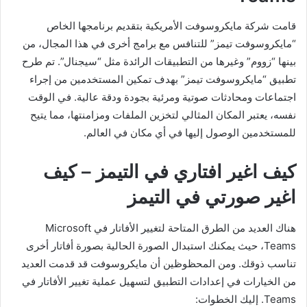
قامت شركة مايكروسوفت الأمريكية بتقديم برنامجها الخاص
“مايكروسوفت تيمز” للتنافس مع برامج أخرى في هذا المجال، من
بينها “زووم” وغيرها من التطبيقات الرائدة مثل “سيجنال”. تم طرح
تطبيق “مايكروسوفت تيمز” بهدف تمكين المستخدمين من إجراء
اجتماعات ومحادثات صوتية ومرئية بجودة ودقة عالية. في الوقت
نفسه، يعتبر المكان المثالي لتخزين الملفات ومزامنتها، مما يتيح
للمستخدمين الوصول إليها في أي مكان في العالم.
كيف اغير افتاري في التيمز – كيف
اغير صورتي في التيمز
هناك العديد من الطرق المتاحة لتغيير الأفاتار في Microsoft
Teams، حيث يمكنك استبدال الصورة الحالية بصورة أفاتار أخرى
تناسب ذوقك. ومن المحظوظين أن مايكروسوفت قد قدمت العديد
من الخيارات في إعدادات التطبيق لتسهيل عملية تغيير الأفاتار في
Teams. إليك الخطوات: