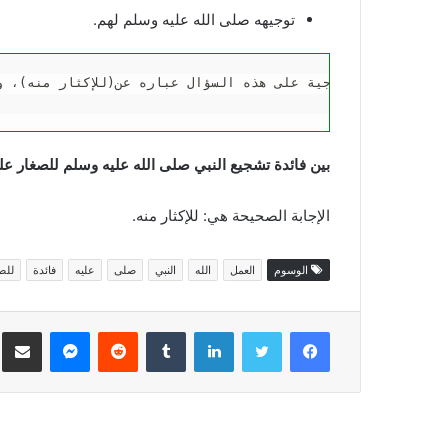
توجيهه صلى الله عليه وسلم لهم.
حيحة، والنموذجية على هذه السؤال عباره عن(للإكثار منه)، ويق
بين فائدة تشجيع النبي صلى الله عليه وسلم للصغار 
الإجابة الصحيحة هي: للإكثار منه.
الوسوم
العمل
الله
النبي
صلى
عليه
فائدة
للص
فيسبوك
تويتر
لينكدإن
ماسنجر
مش