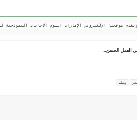
دم موقعنا الإلكتروني الإمارات اليوم الإجابات النموذجية للط
على العمل الحسن…
غار
وسلم
اركة عبر البريد