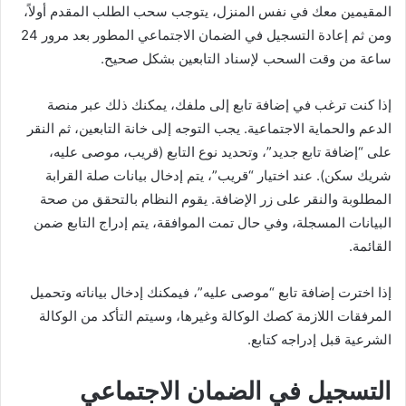
المقيمين معك في نفس المنزل، يتوجب سحب الطلب المقدم أولاً،
ومن ثم إعادة التسجيل في الضمان الاجتماعي المطور بعد مرور 24
ساعة من وقت السحب لإسناد التابعين بشكل صحيح.
إذا كنت ترغب في إضافة تابع إلى ملفك، يمكنك ذلك عبر منصة
الدعم والحماية الاجتماعية. يجب التوجه إلى خانة التابعين، ثم النقر
على “إضافة تابع جديد”، وتحديد نوع التابع (قريب، موصى عليه،
شريك سكن). عند اختيار “قريب”، يتم إدخال بيانات صلة القرابة
المطلوبة والنقر على زر الإضافة. يقوم النظام بالتحقق من صحة
البيانات المسجلة، وفي حال تمت الموافقة، يتم إدراج التابع ضمن
القائمة.
إذا اخترت إضافة تابع “موصى عليه”، فيمكنك إدخال بياناته وتحميل
المرفقات اللازمة كصك الوكالة وغيرها، وسيتم التأكد من الوكالة
الشرعية قبل إدراجه كتابع.
التسجيل في الضمان الاجتماعي