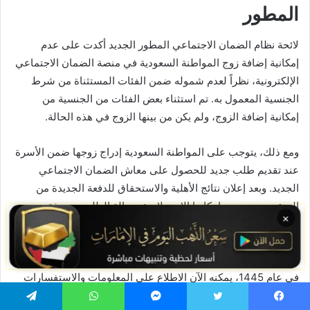
المطور
لائحة نظام الضمان الاجتماعي المطور الجديد أكدت على عدم
إمكانية إضافة زوج المواطنة السعودية في منصة الضمان الاجتماعي
الإلكترونية، نظراً لعدم شموله ضمن الفئات المستثناة من شرط
الجنسية المعمول به. تم استثناء بعض الفئات من الجنسية من
إمكانية إضافة الزوج، ولم يكن من بينها الزوج في هذه الحالة.
ومع ذلك، يتوجب على المواطنة السعودية إدراج زوجها ضمن الأسرة
عند تقديم طلب جديد للحصول على معاش الضمان الاجتماعي
الجديد. وبعد إعلان نتائج الأهلية والاستحقاق للدفعة الجديدة من
المتقدمين، يصبح بإمكانها الاستعلام عن حالة الطلب ومعرفة
×
التفاصيل المتعلقة بمدى استحقاقها.
لمن يرغب في معرفة كم يصرف الضمان الاجتماعي المطور للفرد
في عام 1445، يمكنه الآن الاطلاع على المعلومات والاستفسارات
المتعلقة بهذا البرنامج.
يسبوك
تويتر
ماسنجر
واتساب
تيلقرام