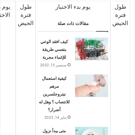
طول
يوم بدء الاختبار
طول
يوم ب
فترة
فترة
الاخت
الحيض
الحيض
مقالات ذات صلة
كيف افقد الوعي
بنفسي طريقة
للإغماء مجربة
سبتمبر 13, 2022
كيفية استعمال
مرهم
نيتروجلسرين
للانتصاب ؟ وهل له
أضرار؟
يناير 14, 2023
متى يبدأ نزول