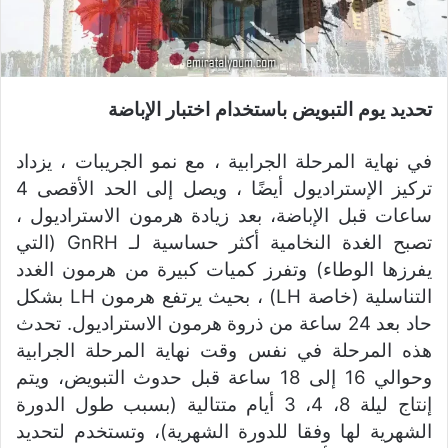
تحديد يوم التبويض باستخدام اختبار الإباضة
في نهاية المرحلة الجرابية ، مع نمو الجريبات ، يزداد
تركيز الإستراديول أيضًا ، ويصل إلى الحد الأقصى 4
ساعات قبل الإباضة، بعد زيادة هرمون الاستراديول ،
تصبح الغدة النخامية أكثر حساسية لـ GnRH (التي
يفرزها الوطاء) وتفرز كميات كبيرة من هرمون الغدد
التناسلية (خاصة LH) ، بحيث يرتفع هرمون LH بشكل
حاد بعد 24 ساعة من ذروة هرمون الاستراديول. تحدث
هذه المرحلة في نفس وقت نهاية المرحلة الجرابية
وحوالي 16 إلى 18 ساعة قبل حدوث التبويض، ويتم
إنتاج ليلة 8، 4، 3 أيام متتالية (بسبب طول الدورة
الشهرية لها وفقا للدورة الشهرية)، وتستخدم لتحديد